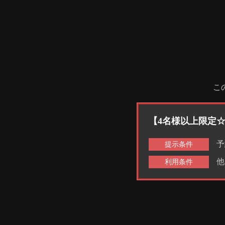
こ
【4名様以上限定☆
予
提示条件
他
利用条件