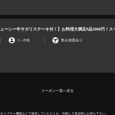
ューシー牛サガリステーキ付！】お料理大満足9品5000円！ス
1
～
28名
飲み放題あり
クーポン一覧へ戻る
面キャプチャ機能などで保存していただくか、印刷して来店時にお持ち下さい。