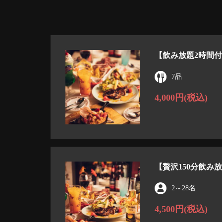
【飲み放題2時間付
7品
4,000円
(税込)
【贅沢150分飲み
2
～
28名
4,500円
(税込)